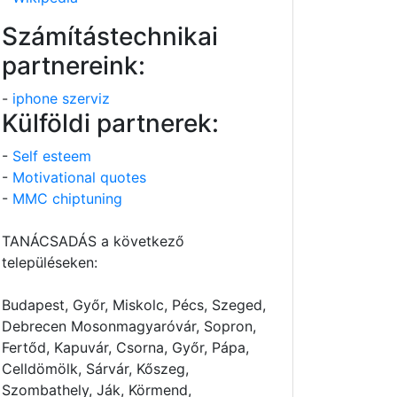
Számítástechnikai
partnereink:
-
iphone szerviz
Külföldi partnerek:
-
Self esteem
-
Motivational quotes
-
MMC chiptuning
TANÁCSADÁS a következő
településeken:
Budapest, Győr, Miskolc, Pécs, Szeged,
Debrecen Mosonmagyaróvár, Sopron,
Fertőd, Kapuvár, Csorna, Győr, Pápa,
Celldömölk, Sárvár, Kőszeg,
Szombathely, Ják, Körmend,