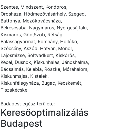
Szentes, Mindszent, Kondoros,
Orosháza, Hódmezővásárhely, Szeged,
Battonya, Mezőkovácsháza,
Békéscsaba, Nagymaros, Nyergesújfalu,
Kismaros, Göd,Szob, Rétság,
Balassagyarmat, Romhány, Hollókő,
Szécsény, Aszód, Hatvan, Monor,
Lajosmizse, Soltvadkert, Kiskőrös,
Kecel, Dusnok, Kiskunhalas, Jánoshalma,
Bácsalmás, Kelebia, Röszke, Mórahalom,
Kiskunmajsa, Kistelek,
Kiskunfélegyháza, Bugac, Kecskemét,
Tiszakécske
Budapest egész területe:
Keresőoptimalizálás
Budapest