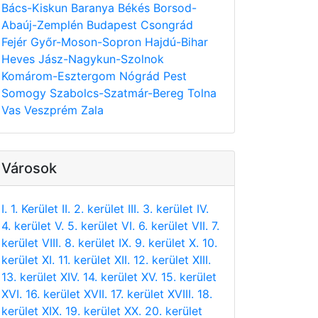
Bács-Kiskun
Baranya
Békés
Borsod-
Abaúj-Zemplén
Budapest
Csongrád
Fejér
Győr-Moson-Sopron
Hajdú-Bihar
Heves
Jász-Nagykun-Szolnok
Komárom-Esztergom
Nógrád
Pest
Somogy
Szabolcs-Szatmár-Bereg
Tolna
Vas
Veszprém
Zala
Városok
I. 1. Kerület
II. 2. kerület
III. 3. kerület
IV.
4. kerület
V. 5. kerület
VI. 6. kerület
VII. 7.
kerület
VIII. 8. kerület
IX. 9. kerület
X. 10.
kerület
XI. 11. kerület
XII. 12. kerület
XIII.
13. kerület
XIV. 14. kerület
XV. 15. kerület
XVI. 16. kerület
XVII. 17. kerület
XVIII. 18.
kerület
XIX. 19. kerület
XX. 20. kerület