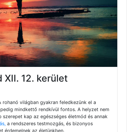
II. 12. kerület
A rohanó világban gyakran feledkezünk el a
s, pedig mindkettő rendkívül fontos. A helyzet nem
b szerepet kap az egészséges életmód és annak
ás,
a rendszeres testmozgás, és bizonyos
et érdemelnek az életünkben.