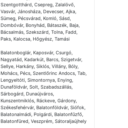
Szentgotthárd, Csepreg, Zalalövő,
Vasvár, Jánosháza, Devecser, Ajka,
Sümeg, Pécsvárad, Komló, Sásd,
Dombóvár, Bonyhád, Bátaszék, Baja,
Bácsalmás, Szekszárd, Tolna, Fadd,
Paks, Kalocsa, Hőgyész, Tamási
Balatonboglár, Kaposvár, Csurgó,
Nagyatád, Kadarkút, Barcs, Szigetvár,
Sellye, Harkány, Siklós, Villány, Bóly,
Mohács, Pécs, Szentlőrinc Andocs, Tab,
Lengyeltóti, Simontornya, Enying,
Dunaföldvár, Solt, Szabadszállás,
Sárbogárd, Dunaújváros,
Kunszentmiklós, Ráckeve, Gárdony,
Székesfehérvár, Balatonföldvár, Siófok,
Balatonalmádi, Polgárdi, Balatonfűzfő,
Balatonfüred, Veszprém, Sátoraljaújhely