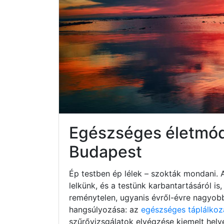
Egészséges életmód X
Budapest
Ép testben ép lélek – szokták mondani. 
lelkünk, és a testünk karbantartásáról i
reménytelen, ugyanis évről-évre nagyob
hangsúlyozása: az
egészséges táplálkoz
szűrővizsgálatok elvégzése kiemelt hely