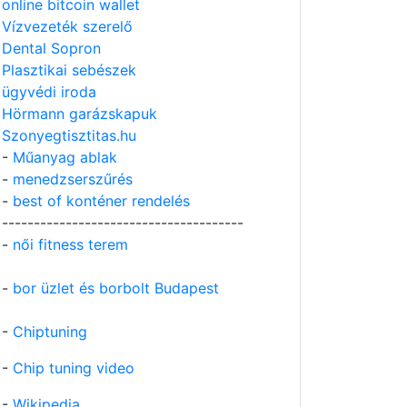
online bitcoin wallet
Vízvezeték szerelő
Dental Sopron
Plasztikai sebészek
ügyvédi iroda
Hörmann garázskapuk
Szonyegtisztitas.hu
-
Műanyag ablak
-
menedzserszűrés
-
best of konténer rendelés
--------------------------------------
-
női fitness terem
-
bor üzlet és borbolt Budapest
-
Chiptuning
-
Chip tuning video
-
Wikipedia