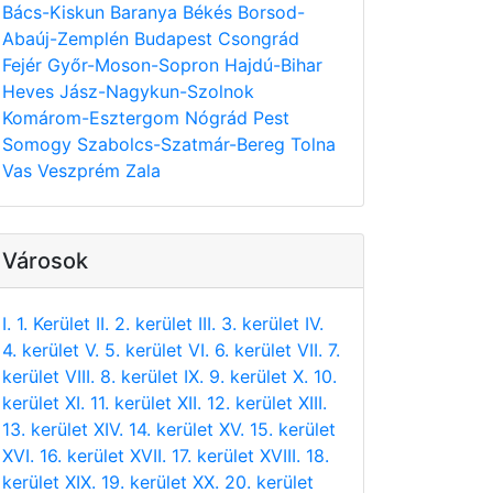
Bács-Kiskun
Baranya
Békés
Borsod-
Abaúj-Zemplén
Budapest
Csongrád
Fejér
Győr-Moson-Sopron
Hajdú-Bihar
Heves
Jász-Nagykun-Szolnok
Komárom-Esztergom
Nógrád
Pest
Somogy
Szabolcs-Szatmár-Bereg
Tolna
Vas
Veszprém
Zala
Városok
I. 1. Kerület
II. 2. kerület
III. 3. kerület
IV.
4. kerület
V. 5. kerület
VI. 6. kerület
VII. 7.
kerület
VIII. 8. kerület
IX. 9. kerület
X. 10.
kerület
XI. 11. kerület
XII. 12. kerület
XIII.
13. kerület
XIV. 14. kerület
XV. 15. kerület
XVI. 16. kerület
XVII. 17. kerület
XVIII. 18.
kerület
XIX. 19. kerület
XX. 20. kerület