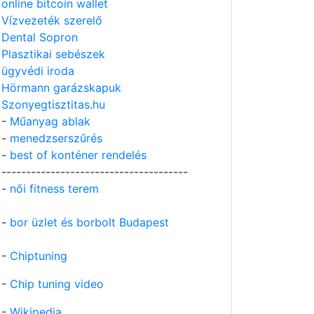
online bitcoin wallet
Vízvezeték szerelő
Dental Sopron
Plasztikai sebészek
ügyvédi iroda
Hörmann garázskapuk
Szonyegtisztitas.hu
-
Műanyag ablak
-
menedzserszűrés
-
best of konténer rendelés
--------------------------------------
-
női fitness terem
-
bor üzlet és borbolt Budapest
-
Chiptuning
-
Chip tuning video
-
Wikipedia