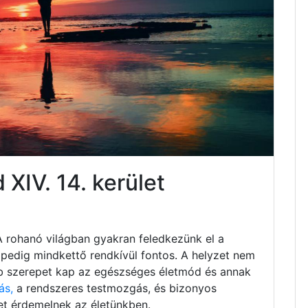
XIV. 14. kerület
A rohanó világban gyakran feledkezünk el a
s, pedig mindkettő rendkívül fontos. A helyzet nem
b szerepet kap az egészséges életmód és annak
ás,
a rendszeres testmozgás, és bizonyos
et érdemelnek az életünkben.