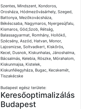
Szentes, Mindszent, Kondoros,
Orosháza, Hódmezővásárhely, Szeged,
Battonya, Mezőkovácsháza,
Békéscsaba, Nagymaros, Nyergesújfalu,
Kismaros, Göd,Szob, Rétság,
Balassagyarmat, Romhány, Hollókő,
Szécsény, Aszód, Hatvan, Monor,
Lajosmizse, Soltvadkert, Kiskőrös,
Kecel, Dusnok, Kiskunhalas, Jánoshalma,
Bácsalmás, Kelebia, Röszke, Mórahalom,
Kiskunmajsa, Kistelek,
Kiskunfélegyháza, Bugac, Kecskemét,
Tiszakécske
Budapest egész területe:
Keresőoptimalizálás
Budapest