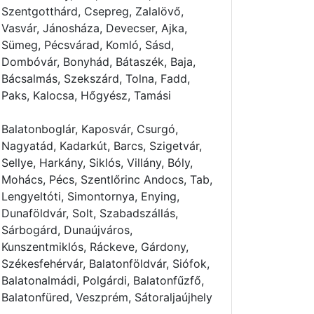
Szentgotthárd, Csepreg, Zalalövő,
Vasvár, Jánosháza, Devecser, Ajka,
Sümeg, Pécsvárad, Komló, Sásd,
Dombóvár, Bonyhád, Bátaszék, Baja,
Bácsalmás, Szekszárd, Tolna, Fadd,
Paks, Kalocsa, Hőgyész, Tamási
Balatonboglár, Kaposvár, Csurgó,
Nagyatád, Kadarkút, Barcs, Szigetvár,
Sellye, Harkány, Siklós, Villány, Bóly,
Mohács, Pécs, Szentlőrinc Andocs, Tab,
Lengyeltóti, Simontornya, Enying,
Dunaföldvár, Solt, Szabadszállás,
Sárbogárd, Dunaújváros,
Kunszentmiklós, Ráckeve, Gárdony,
Székesfehérvár, Balatonföldvár, Siófok,
Balatonalmádi, Polgárdi, Balatonfűzfő,
Balatonfüred, Veszprém, Sátoraljaújhely