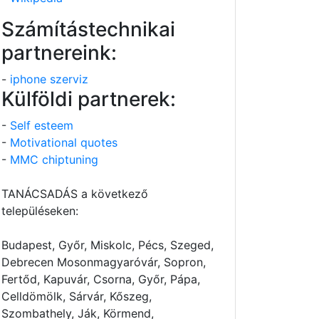
Számítástechnikai
partnereink:
-
iphone szerviz
Külföldi partnerek:
-
Self esteem
-
Motivational quotes
-
MMC chiptuning
TANÁCSADÁS a következő
településeken:
Budapest, Győr, Miskolc, Pécs, Szeged,
Debrecen Mosonmagyaróvár, Sopron,
Fertőd, Kapuvár, Csorna, Győr, Pápa,
Celldömölk, Sárvár, Kőszeg,
Szombathely, Ják, Körmend,