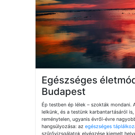
Egészséges életmód 
Budapest
Ép testben ép lélek – szokták mondani. 
lelkünk, és a testünk karbantartásáról i
reménytelen, ugyanis évről-évre nagyob
hangsúlyozása: az
egészséges táplálkoz
szűrővizsgálatok elvégzése kiemelt hely