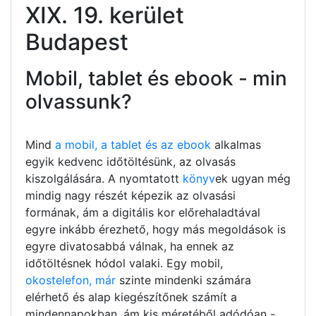
XIX. 19. kerület
Budapest
Mobil, tablet és ebook - min
olvassunk?
Mind
a mobil, a tablet és az ebook
alkalmas
egyik kedvenc időtöltésünk, az olvasás
kiszolgálására. A nyomtatott
könyv
ek ugyan még
mindig nagy részét képezik az olvasási
formának, ám a digitális kor előrehaladtával
egyre inkább érezhető, hogy más megoldások is
egyre divatosabbá válnak, ha ennek az
időtöltésnek hódol valaki. Egy mobil,
okostelefon, már
szinte mindenki számára
elérhető és alap kiegészítőnek számít a
mindennapokban, ám kis méretéből adódóan -