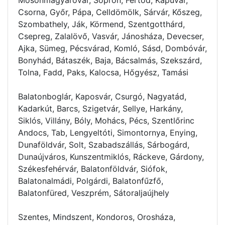
Csorna, Győr, Pápa, Celldömölk, Sárvár, Kőszeg,
Szombathely, Ják, Körmend, Szentgotthárd,
Csepreg, Zalalövő, Vasvár, Jánosháza, Devecser,
Ajka, Sümeg, Pécsvárad, Komló, Sásd, Dombóvár,
Bonyhád, Bátaszék, Baja, Bácsalmás, Szekszárd,
Tolna, Fadd, Paks, Kalocsa, Hőgyész, Tamási
Balatonboglár, Kaposvár, Csurgó, Nagyatád,
Kadarkút, Barcs, Szigetvár, Sellye, Harkány,
Siklós, Villány, Bóly, Mohács, Pécs, Szentlőrinc
Andocs, Tab, Lengyeltóti, Simontornya, Enying,
Dunaföldvár, Solt, Szabadszállás, Sárbogárd,
Dunaújváros, Kunszentmiklós, Ráckeve, Gárdony,
Székesfehérvár, Balatonföldvár, Siófok,
Balatonalmádi, Polgárdi, Balatonfűzfő,
Balatonfüred, Veszprém, Sátoraljaújhely
Szentes, Mindszent, Kondoros, Orosháza,