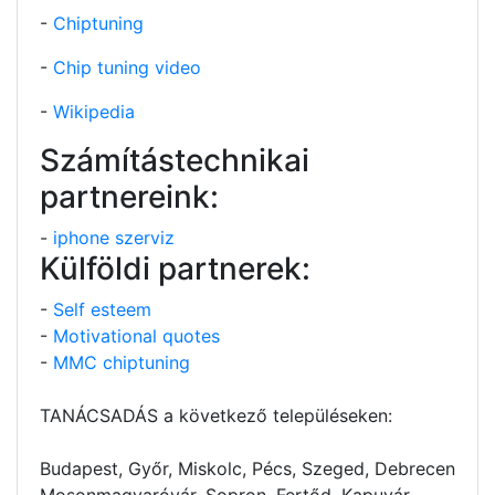
-
Chiptuning
-
Chip tuning video
-
Wikipedia
Számítástechnikai
partnereink:
-
iphone szerviz
Külföldi partnerek:
-
Self esteem
-
Motivational quotes
-
MMC chiptuning
TANÁCSADÁS a következő településeken:
Budapest, Győr, Miskolc, Pécs, Szeged, Debrecen
Mosonmagyaróvár, Sopron, Fertőd, Kapuvár,