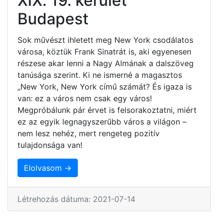
XIX. 19. kerület
Budapest
Sok művészt ihletett meg New York csodálatos
városa, köztük Frank Sinatrát is, aki egyenesen
részese akar lenni a Nagy Almának a dalszöveg
tanúsága szerint. Ki ne ismerné a magasztos
„New York, New York című számát? És igaza is
van: ez a város nem csak egy város!
Megpróbálunk pár érvet is felsorakoztatni, miért
ez az egyik legnagyszerűbb város a világon –
nem lesz nehéz, mert rengeteg pozitív
tulajdonsága van!
Elolvasom →
Létrehozás dátuma: 2021-07-14