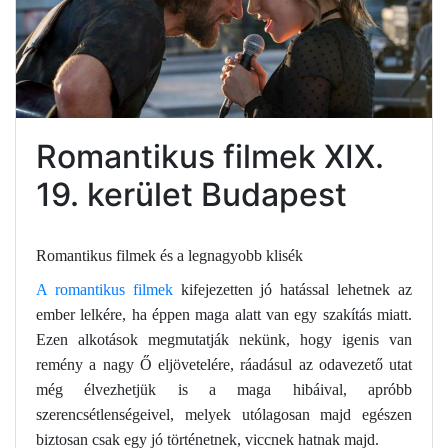
Romantikus filmek XIX.
19. kerület Budapest
Romantikus filmek és a legnagyobb klisék
A romantikus filmek
kifejezetten jó hatással lehetnek az
ember lelkére, ha éppen maga alatt van egy szakítás miatt.
Ezen alkotások megmutatják nekünk, hogy igenis van
remény a nagy Ő eljövetelére, ráadásul az odavezető utat
még élvezhetjük is a maga hibáival, apróbb
szerencsétlenségeivel, melyek utólagosan majd egészen
biztosan csak egy jó történetnek, viccnek hatnak majd.