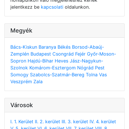
jelentkezz be
kapcsolati
oldalunkon.
Megyék
Bács-Kiskun
Baranya
Békés
Borsod-Abaúj-
Zemplén
Budapest
Csongrád
Fejér
Győr-Moson-
Sopron
Hajdú-Bihar
Heves
Jász-Nagykun-
Szolnok
Komárom-Esztergom
Nógrád
Pest
Somogy
Szabolcs-Szatmár-Bereg
Tolna
Vas
Veszprém
Zala
Városok
I. 1. Kerület
II. 2. kerület
III. 3. kerület
IV. 4. kerület
V. 5. kerület
VI. 6. kerület
VII. 7. kerület
VIII. 8.