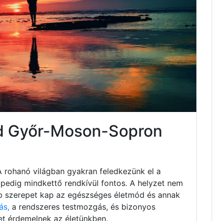
d Győr-Moson-Sopron
A rohanó világban gyakran feledkezünk el a
s, pedig mindkettő rendkívül fontos. A helyzet nem
b szerepet kap az egészséges életmód és annak
ás,
a rendszeres testmozgás, és bizonyos
et érdemelnek az életünkben.