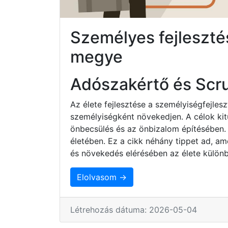
Személyes fejleszt
megye
Adószakértő és Scr
Az élete fejlesztése a személyiségfejles
személyiségként növekedjen. A célok ki
önbecsülés és az önbizalom építésében.
életében. Ez a cikk néhány tippet ad, am
és növekedés elérésében az élete különb
Elolvasom →
Létrehozás dátuma: 2026-05-04