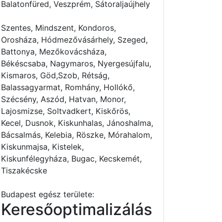
Balatonfüred, Veszprém, Sátoraljaújhely
Szentes, Mindszent, Kondoros,
Orosháza, Hódmezővásárhely, Szeged,
Battonya, Mezőkovácsháza,
Békéscsaba, Nagymaros, Nyergesújfalu,
Kismaros, Göd,Szob, Rétság,
Balassagyarmat, Romhány, Hollókő,
Szécsény, Aszód, Hatvan, Monor,
Lajosmizse, Soltvadkert, Kiskőrös,
Kecel, Dusnok, Kiskunhalas, Jánoshalma,
Bácsalmás, Kelebia, Röszke, Mórahalom,
Kiskunmajsa, Kistelek,
Kiskunfélegyháza, Bugac, Kecskemét,
Tiszakécske
Budapest egész területe:
Keresőoptimalizálás