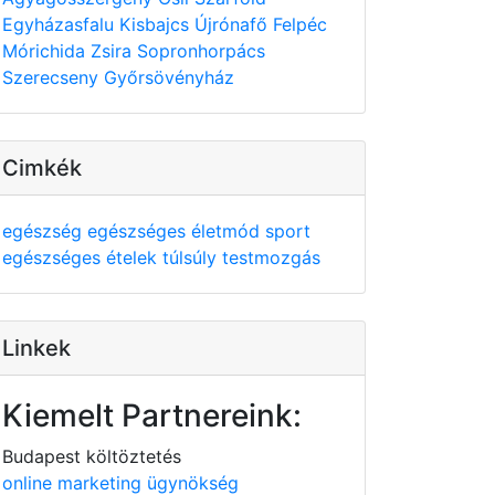
Egyházasfalu
Kisbajcs
Újrónafő
Felpéc
Mórichida
Zsira
Sopronhorpács
Szerecseny
Győrsövényház
Cimkék
egészség
egészséges életmód
sport
egészséges ételek
túlsúly
testmozgás
Linkek
Kiemelt Partnereink:
Budapest költöztetés
online marketing ügynökség