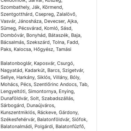
Celldömölk, Sárvár, Kőszeg,
Szombathely, Ják, Körmend,
Szentgotthárd, Csepreg, Zalalövő,
Vasvár, Jánosháza, Devecser, Ajka,
Sümeg, Pécsvárad, Komló, Sásd,
Dombóvár, Bonyhád, Bátaszék, Baja,
Bácsalmás, Szekszárd, Tolna, Fadd,
Paks, Kalocsa, Hőgyész, Tamási
Balatonboglár, Kaposvár, Csurgó,
Nagyatád, Kadarkút, Barcs, Szigetvár,
Sellye, Harkány, Siklós, Villány, Bóly,
Mohács, Pécs, Szentlőrinc Andocs, Tab,
Lengyeltóti, Simontornya, Enying,
Dunaföldvár, Solt, Szabadszállás,
Sárbogárd, Dunaújváros,
Kunszentmiklós, Ráckeve, Gárdony,
Székesfehérvár, Balatonföldvár, Siófok,
Balatonalmádi, Polgárdi, Balatonfűzfő,