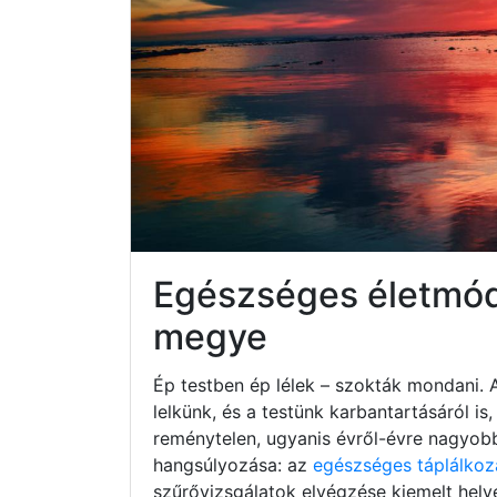
Egészséges életmó
megye
Ép testben ép lélek – szokták mondani. 
lelkünk, és a testünk karbantartásáról i
reménytelen, ugyanis évről-évre nagyob
hangsúlyozása: az
egészséges táplálkoz
szűrővizsgálatok elvégzése kiemelt hely