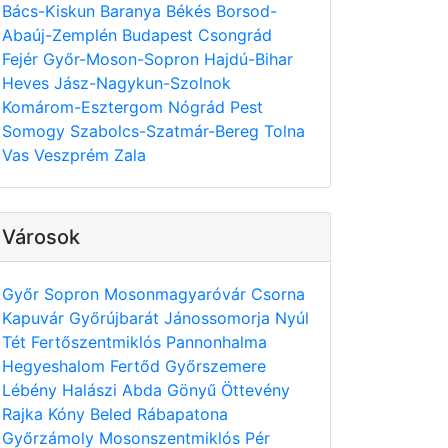
Bács-Kiskun
Baranya
Békés
Borsod-
Abaúj-Zemplén
Budapest
Csongrád
Fejér
Győr-Moson-Sopron
Hajdú-Bihar
Heves
Jász-Nagykun-Szolnok
Komárom-Esztergom
Nógrád
Pest
Somogy
Szabolcs-Szatmár-Bereg
Tolna
Vas
Veszprém
Zala
Városok
Győr
Sopron
Mosonmagyaróvár
Csorna
Kapuvár
Győrújbarát
Jánossomorja
Nyúl
Tét
Fertőszentmiklós
Pannonhalma
Hegyeshalom
Fertőd
Győrszemere
Lébény
Halászi
Abda
Gönyű
Öttevény
Rajka
Kóny
Beled
Rábapatona
Győrzámoly
Mosonszentmiklós
Pér