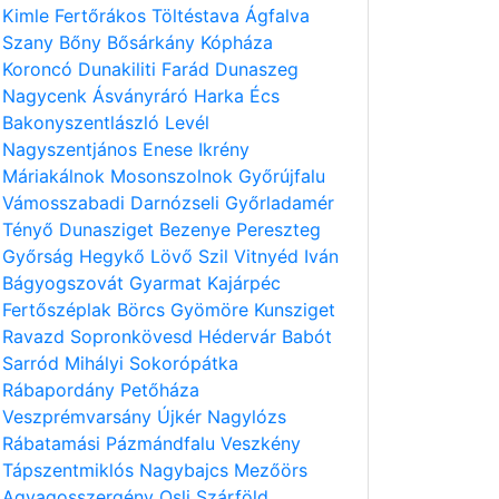
Kimle
Fertőrákos
Töltéstava
Ágfalva
Szany
Bőny
Bősárkány
Kópháza
Koroncó
Dunakiliti
Farád
Dunaszeg
Nagycenk
Ásványráró
Harka
Écs
Bakonyszentlászló
Levél
Nagyszentjános
Enese
Ikrény
Máriakálnok
Mosonszolnok
Győrújfalu
Vámosszabadi
Darnózseli
Győrladamér
Tényő
Dunasziget
Bezenye
Pereszteg
Győrság
Hegykő
Lövő
Szil
Vitnyéd
Iván
Bágyogszovát
Gyarmat
Kajárpéc
Fertőszéplak
Börcs
Gyömöre
Kunsziget
Ravazd
Sopronkövesd
Hédervár
Babót
Sarród
Mihályi
Sokorópátka
Rábapordány
Petőháza
Veszprémvarsány
Újkér
Nagylózs
Rábatamási
Pázmándfalu
Veszkény
Tápszentmiklós
Nagybajcs
Mezőörs
Agyagosszergény
Osli
Szárföld