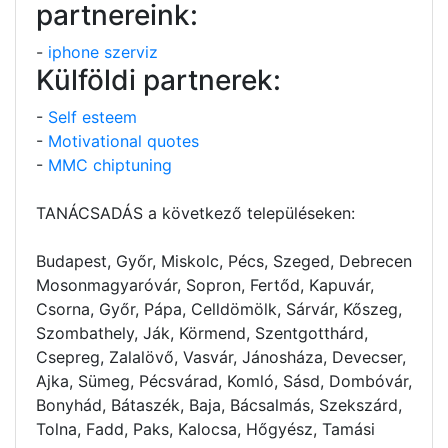
partnereink:
-
iphone szerviz
Külföldi partnerek:
-
Self esteem
-
Motivational quotes
-
MMC chiptuning
TANÁCSADÁS a következő településeken:
Budapest, Győr, Miskolc, Pécs, Szeged, Debrecen
Mosonmagyaróvár, Sopron, Fertőd, Kapuvár,
Csorna, Győr, Pápa, Celldömölk, Sárvár, Kőszeg,
Szombathely, Ják, Körmend, Szentgotthárd,
Csepreg, Zalalövő, Vasvár, Jánosháza, Devecser,
Ajka, Sümeg, Pécsvárad, Komló, Sásd, Dombóvár,
Bonyhád, Bátaszék, Baja, Bácsalmás, Szekszárd,
Tolna, Fadd, Paks, Kalocsa, Hőgyész, Tamási