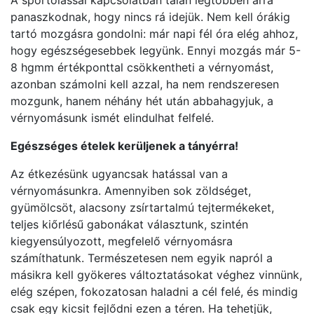
A sportolással kapcsolatban talán legtöbben arra
panaszkodnak, hogy nincs rá idejük. Nem kell órákig
tartó mozgásra gondolni: már napi fél óra elég ahhoz,
hogy egészségesebbek legyünk. Ennyi mozgás már 5-
8 hgmm értékponttal csökkentheti a vérnyomást,
azonban számolni kell azzal, ha nem rendszeresen
mozgunk, hanem néhány hét után abbahagyjuk, a
vérnyomásunk ismét elindulhat felfelé.
Egészséges ételek kerüljenek a tányérra!
Az étkezésünk ugyancsak hatással van a
vérnyomásunkra. Amennyiben sok zöldséget,
gyümölcsöt, alacsony zsírtartalmú tejtermékeket,
teljes kiőrlésű gabonákat választunk, szintén
kiegyensúlyozott, megfelelő vérnyomásra
számíthatunk. Természetesen nem egyik napról a
másikra kell gyökeres változtatásokat véghez vinnünk,
elég szépen, fokozatosan haladni a cél felé, és mindig
csak egy kicsit fejlődni ezen a téren. Ha tehetjük,