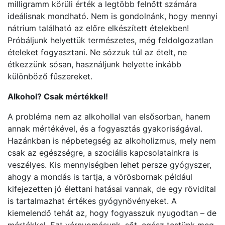
milligramm körüli érték a legtöbb felnőtt számára
ideálisnak mondható. Nem is gondolnánk, hogy mennyi
nátrium található az előre elkészített ételekben!
Próbáljunk helyettük természetes, még feldolgozatlan
ételeket fogyasztani. Ne sózzuk túl az ételt, ne
étkezzünk sósan, használjunk helyette inkább
különböző fűszereket.
Alkohol? Csak mértékkel!
A probléma nem az alkohollal van elsősorban, hanem
annak mértékével, és a fogyasztás gyakoriságával.
Hazánkban is népbetegség az alkoholizmus, mely nem
csak az egészségre, a szociális kapcsolatainkra is
veszélyes. Kis mennyiségben lehet persze gyógyszer,
ahogy a mondás is tartja, a vörösbornak például
kifejezetten jó élettani hatásai vannak, de egy rövidital
is tartalmazhat értékes gyógynövényeket. A
kiemelendő tehát az, hogy fogyasszuk nyugodtan – de