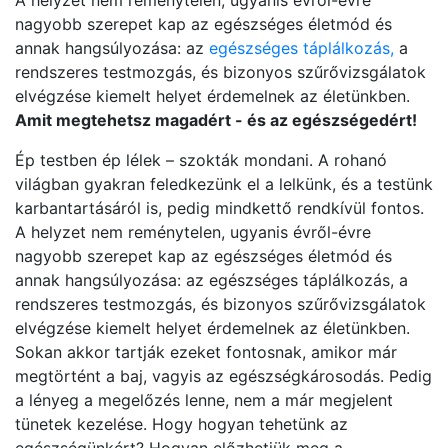
A helyzet nem reménytelen, ugyanis évről-évre
nagyobb szerepet kap az egészséges életmód és
annak hangsúlyozása: az
egészséges táplálkozás,
a
rendszeres testmozgás, és bizonyos szűrővizsgálatok
elvégzése kiemelt helyet érdemelnek az életünkben.
Amit megtehetsz magadért - és az egészségedért!
Ép testben ép lélek – szokták mondani. A rohanó
világban gyakran feledkezünk el a lelkünk, és a testünk
karbantartásáról is, pedig mindkettő rendkívül fontos.
A helyzet nem reménytelen, ugyanis évről-évre
nagyobb szerepet kap az egészséges életmód és
annak hangsúlyozása: az egészséges táplálkozás, a
rendszeres testmozgás, és bizonyos szűrővizsgálatok
elvégzése kiemelt helyet érdemelnek az életünkben.
Sokan akkor tartják ezeket fontosnak, amikor már
megtörtént a baj, vagyis az egészségkárosodás. Pedig
a lényeg a megelőzés lenne, nem a már megjelent
tünetek kezelése. Hogy hogyan tehetünk az