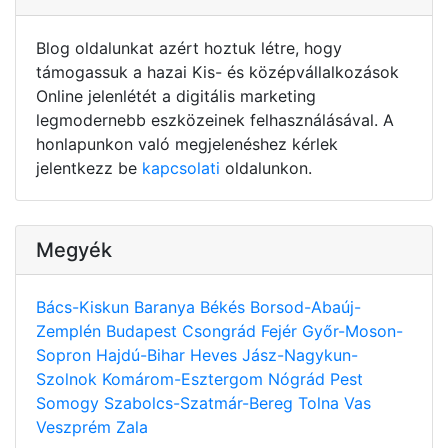
Blog oldalunkat azért hoztuk létre, hogy
támogassuk a hazai Kis- és középvállalkozások
Online jelenlétét a digitális marketing
legmodernebb eszközeinek felhasználásával. A
honlapunkon való megjelenéshez kérlek
jelentkezz be
kapcsolati
oldalunkon.
Megyék
Bács-Kiskun
Baranya
Békés
Borsod-Abaúj-
Zemplén
Budapest
Csongrád
Fejér
Győr-Moson-
Sopron
Hajdú-Bihar
Heves
Jász-Nagykun-
Szolnok
Komárom-Esztergom
Nógrád
Pest
Somogy
Szabolcs-Szatmár-Bereg
Tolna
Vas
Veszprém
Zala