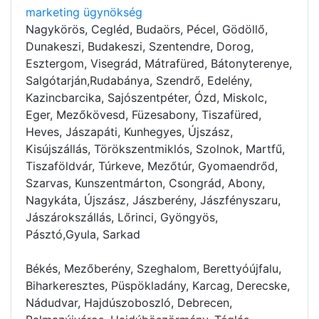
marketing ügynökség
Nagykörös, Cegléd, Budaörs, Pécel, Gödöllő,
Dunakeszi, Budakeszi, Szentendre, Dorog,
Esztergom, Visegrád, Mátrafüred, Bátonyterenye,
Salgótarján,Rudabánya, Szendrő, Edelény,
Kazincbarcika, Sajószentpéter, Ózd, Miskolc,
Eger, Mezőkövesd, Füzesabony, Tiszafüred,
Heves, Jászapáti, Kunhegyes, Újszász,
Kisújszállás, Törökszentmiklós, Szolnok, Martfű,
Tiszaföldvár, Túrkeve, Mezőtúr, Gyomaendrőd,
Szarvas, Kunszentmárton, Csongrád, Abony,
Nagykáta, Újszász, Jászberény, Jászfényszaru,
Jászárokszállás, Lőrinci, Gyöngyös,
Pásztó,Gyula, Sarkad
Békés, Mezőberény, Szeghalom, Berettyóújfalu,
Biharkeresztes, Püspökladány, Karcag, Derecske,
Nádudvar, Hajdúszoboszló, Debrecen,