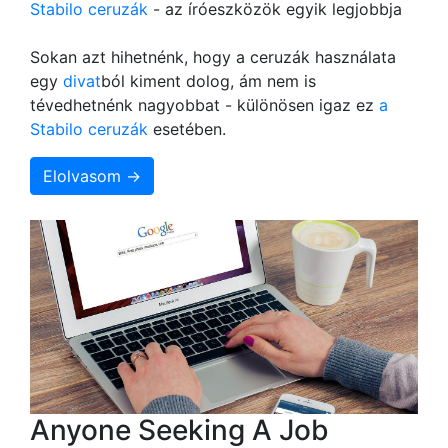
Stabilo ceruzák
- az íróeszközök egyik legjobbja
Sokan azt hihetnénk, hogy a ceruzák használata
egy
divat
ból kiment dolog, ám nem is
tévedhetnénk nagyobbat - különösen igaz ez
a
Stabilo ceruzák
esetében.
Elolvasom →
Anyone Seeking A Job