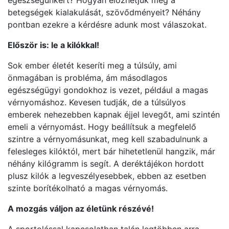
egészségünkért? Hogyan előzhetjük meg a
betegségek kialakulását, szövődményeit? Néhány
pontban ezekre a kérdésre adunk most válaszokat.
Először is: le a kilókkal!
Sok ember életét keseríti meg a túlsúly, ami
önmagában is probléma, ám másodlagos
egészségügyi gondokhoz is vezet, például a magas
vérnyomáshoz. Kevesen tudják, de a túlsúlyos
emberek nehezebben kapnak éjjel levegőt, ami szintén
emeli a vérnyomást. Hogy beállítsuk a megfelelő
szintre a vérnyomásunkat, meg kell szabadulnunk a
felesleges kilóktól, mert bár hihetetlenül hangzik, már
néhány kilógramm is segít. A deréktájékon hordott
plusz kilók a legveszélyesebbek, ebben az esetben
szinte borítékolható a magas vérnyomás.
A mozgás váljon az életünk részévé!