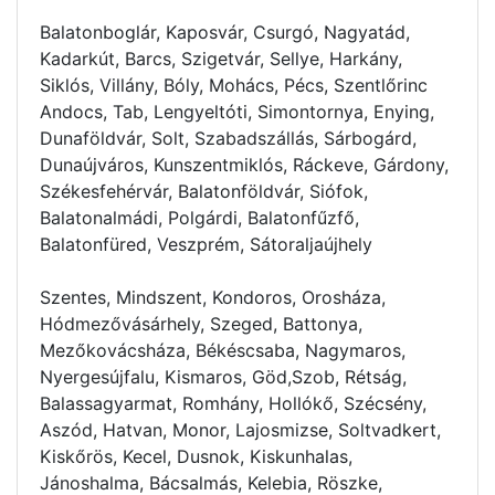
Balatonboglár, Kaposvár, Csurgó, Nagyatád,
Kadarkút, Barcs, Szigetvár, Sellye, Harkány,
Siklós, Villány, Bóly, Mohács, Pécs, Szentlőrinc
Andocs, Tab, Lengyeltóti, Simontornya, Enying,
Dunaföldvár, Solt, Szabadszállás, Sárbogárd,
Dunaújváros, Kunszentmiklós, Ráckeve, Gárdony,
Székesfehérvár, Balatonföldvár, Siófok,
Balatonalmádi, Polgárdi, Balatonfűzfő,
Balatonfüred, Veszprém, Sátoraljaújhely
Szentes, Mindszent, Kondoros, Orosháza,
Hódmezővásárhely, Szeged, Battonya,
Mezőkovácsháza, Békéscsaba, Nagymaros,
Nyergesújfalu, Kismaros, Göd,Szob, Rétság,
Balassagyarmat, Romhány, Hollókő, Szécsény,
Aszód, Hatvan, Monor, Lajosmizse, Soltvadkert,
Kiskőrös, Kecel, Dusnok, Kiskunhalas,
Jánoshalma, Bácsalmás, Kelebia, Röszke,