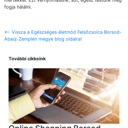
mértékkel. Ezt vérnyomásunk, sőt, egész testünk meg
fogja hálálni.
<-- Vissza a Egészséges életmód Felsőzsolca Borsod-
Abaúj-Zemplén megye blog oldalra!
További cikkeink