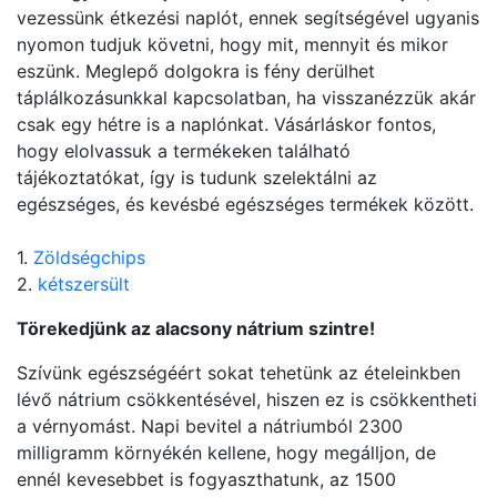
vezessünk étkezési naplót, ennek segítségével ugyanis
nyomon tudjuk követni, hogy mit, mennyit és mikor
eszünk. Meglepő dolgokra is fény derülhet
táplálkozásunkkal kapcsolatban, ha visszanézzük akár
csak egy hétre is a naplónkat. Vásárláskor fontos,
hogy elolvassuk a termékeken található
tájékoztatókat, így is tudunk szelektálni az
egészséges, és kevésbé egészséges termékek között.
1.
Zöldségchips
2.
kétszersült
Törekedjünk az alacsony nátrium szintre!
Szívünk egészségéért sokat tehetünk az ételeinkben
lévő nátrium csökkentésével, hiszen ez is csökkentheti
a vérnyomást. Napi bevitel a nátriumból 2300
milligramm környékén kellene, hogy megálljon, de
ennél kevesebbet is fogyaszthatunk, az 1500