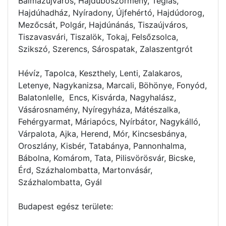
Balmazújváros, Hajdúböszörmény, Téglás,
Hajdúhadház, Nyíradony, Újfehértó, Hajdúdorog,
Mezőcsát, Polgár, Hajdúnánás, Tiszaújváros,
Tiszavasvári, Tiszalök, Tokaj, Felsőzsolca,
Szikszó, Szerencs, Sárospatak, Zalaszentgrót
Hévíz, Tapolca, Keszthely, Lenti, Zalakaros,
Letenye, Nagykanizsa, Marcali, Böhönye, Fonyód,
Balatonlelle, Encs, Kisvárda, Nagyhalász,
Vásárosnamény, Nyíregyháza, Mátészalka,
Fehérgyarmat, Máriapócs, Nyírbátor, Nagykálló,
Várpalota, Ajka, Herend, Mór, Kincsesbánya,
Oroszlány, Kisbér, Tatabánya, Pannonhalma,
Bábolna, Komárom, Tata, Pilisvörösvár, Bicske,
Érd, Százhalombatta, Martonvásár,
Százhalombatta, Gyál
Budapest egész területe: